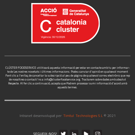
CLÚSTER FOODSERVICE utilitzarà aquesta informació per estar en contacte amb tu per informar-
te de Les nostres novetats i últimes informacions. Podeu canviar d'opinió en qualsevol moment
Fent clic a l'enllaç de cancel·lar la subscripció al peu de pàgina de qualsevol correu electrònic que rep
de nosaltres o contacti'ns a
info@clusterfoodservice.org
. Tractarem sobre dades amb absolut
Respecte. Al fer clic a continuació, accepta que Podrem processar sumi informació d'acord amb
aquests termes.
Intranet desenvolupat per
Timtul Technologies S.L
© 2021
SEGUEIX-NOS!