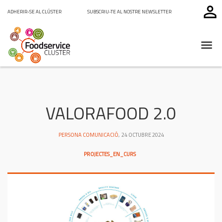
perm_identity
ADHERIR-SE AL CLÚSTER
SUBSCRIU-TE AL NOSTRE NEWSLETTER
T
o
g
g
l
VALORAFOOD 2.0
e
n
a
PERSONA COMUNICACIÓ
,
24 OCTUBRE 2024
v
PROJECTES_EN_CURS
i
g
a
t
i
o