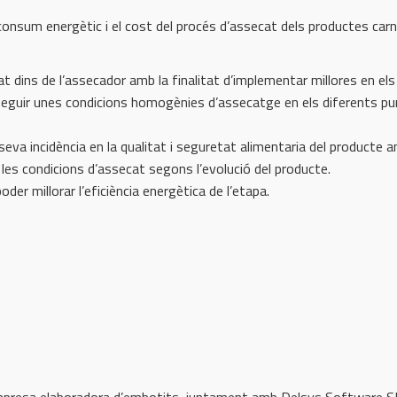
consum energètic i el cost del procés d’assecat dels productes carni
at dins de l’assecador amb la finalitat d’implementar millores en el
conseguir unes condicions homogènies d’assecatge en els diferents p
a seva incidència en la qualitat i seguretat alimentaria del producte a
les condicions d’assecat segons l’evolució del producte.
der millorar l’eficiència energètica de l’etapa.
L, empresa elaboradora d’embotits, juntament amb Delsys Software 