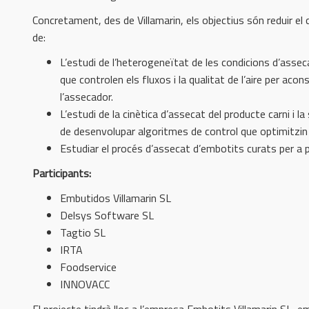
Concretament, des de Villamarin, els objectius són reduir el 
de:
L’estudi de l’heterogeneïtat de les condicions d’assec
que controlen els fluxos i la qualitat de l’aire per a
l’assecador.
L’estudi de la cinètica d’assecat del producte carni i l
de desenvolupar algoritmes de control que optimitzin 
Estudiar el procés d’assecat d’embotits curats per a po
Participants:
Embutidos Villamarin SL
Delsys Software SL
Tagtio SL
IRTA
Foodservice
INNOVACC
El projecte tindrà lloc a l’empresa Embotits Villamarin S