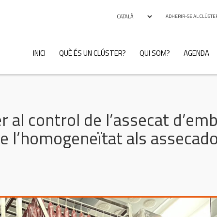
ADHERIR-SE AL CLÚSTE
INICI
QUÈ ÉS UN CLÚSTER?
QUI SOM?
AGENDA
r al control de l’assecat d’emb
a de l’homogeneïtat als assecad