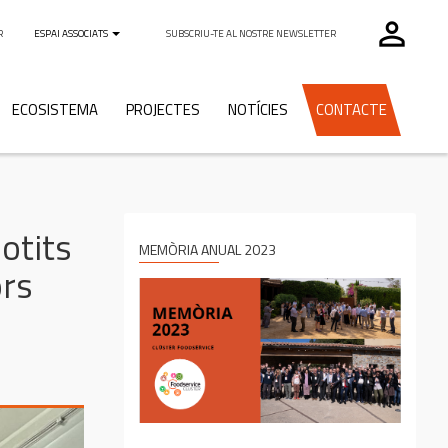
perm_identity
R
ESPAI ASSOCIATS
SUBSCRIU-TE AL NOSTRE NEWSLETTER
ECOSISTEMA
PROJECTES
NOTÍCIES
CONTACTE
otits
MEMÒRIA ANUAL 2023
ors