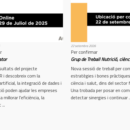
22 setembre 2026
r
Per confirmar
ator
Grup de Treball Nutrició, ciènc
sultats del projecte
Nova sessió de treball per com
i descobreix com la
estratègies i bones pràctiques
 artificial, la integració de dades i
ciència i salut, dins del sector
ació poden ajudar les empreses
Una trobada per posar en comú 
millorar l'eficiència, la
detectar sinergies i continuar ..
...