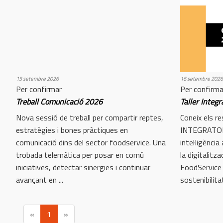
15 setembre 2026
16 setembre 2026
Per confirmar
Per confirma
Treball Comunicació 2026
Taller Integr
Nova sessió de treball per compartir reptes,
Coneix els re
estratègies i bones pràctiques en
INTEGRATOR 
comunicació dins del sector foodservice. Una
intel·ligència
trobada telemàtica per posar en comú
la digitalitz
iniciatives, detectar sinergies i continuar
FoodService a 
avançant en ...
sostenibilitat 
(
«
1
»