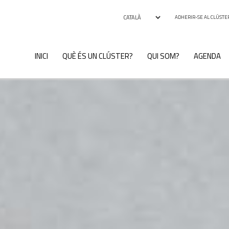
ADHERIR-SE AL CLÚSTE
INICI
QUÈ ÉS UN CLÚSTER?
QUI SOM?
AGENDA