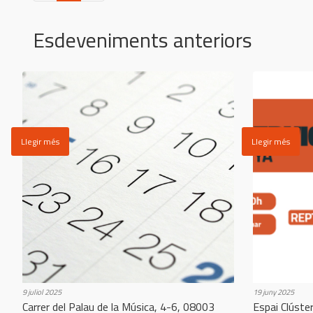
c
u
Esdeveniments anteriors
r
r
e
n
t
)
Llegir més
Llegir més
9 juliol 2025
19 juny 2025
Carrer del Palau de la Música, 4-6, 08003
Espai Clúste