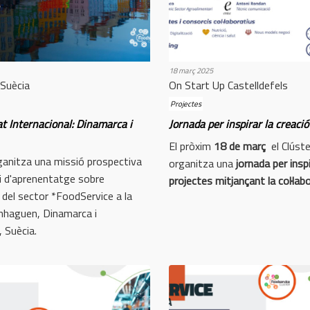
18 març 2025
Suècia
On Start Up Castelldefels
Projectes
t Internacional: Dinamarca i
Jornada per inspirar la creació
El pròxim
18 de març
el Clúste
rganitza una missió prospectiva
organitza una
jornada per inspi
 i d'aprenentatge sobre
projectes mitjançant la col·lab
 del sector *FoodService a la
nhaguen, Dinamarca i
 Suècia.