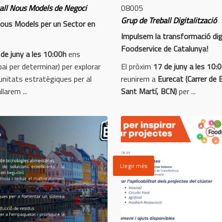
all Nous Models de Negoci
08005
Grup de Treball Digitalització
ous Models per un Sector en
Impulsem la transformació digi
Foodservice de Catalunya!
de juny a les 10:00h
ens
ai per determinar) per explorar
El pròxim
17 de juny a les 10:
nitats estratègiques per al
reunirem a
Eurecat (Carrer de B
larem ...
Sant Martí, BCN)
per ...
Llegir més