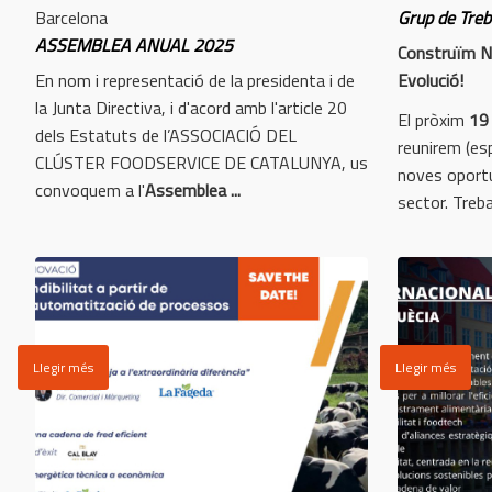
Barcelona
Grup de Treb
ASSEMBLEA ANUAL 2025
Construïm N
En nom i representació de la presidenta i de
Evolució!
la Junta Directiva, i d'acord amb l'article 20
El pròxim
19
dels Estatuts de l’ASSOCIACIÓ DEL
reunirem (esp
CLÚSTER FOODSERVICE DE CATALUNYA, us
noves oportu
convoquem a l'
Assemblea ...
sector. Trebal
Llegir més
Llegir més