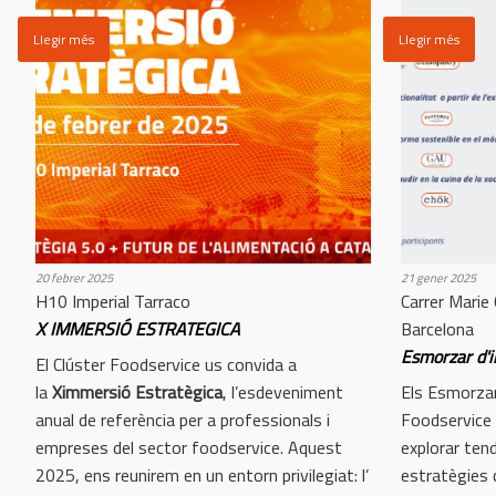
Llegir més
Llegir més
20 febrer 2025
21 gener 2025
H10 Imperial Tarraco
Carrer Marie
X IMMERSIÓ ESTRATEGICA
Barcelona
Esmorzar d'
El Clúster Foodservice us convida a
la
Ximmersió Estratègica
, l’esdeveniment
Els Esmorzar
anual de referència per a professionals i
Foodservice 
empreses del sector foodservice. Aquest
explorar tend
2025, ens reunirem en un entorn privilegiat: l’
estratègies 