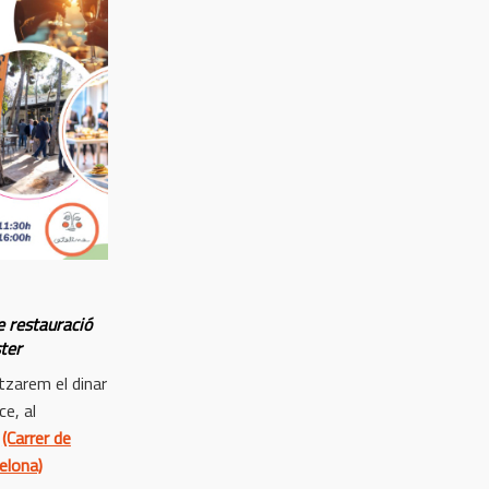
e restauració
ter
tzarem el dinar
e, al
(Carrer de
elona)