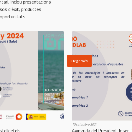
ntari. Inclou presentacions
asos d'èxit, productes
oportunitats ...
Llegir més
10 setembre 2024
stelldefels
Avinguda del President Josep T