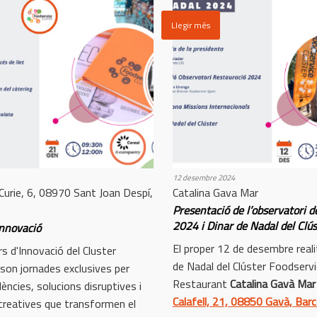
Llegir més
12 desembre 2024
 Curie, 6, 08970 Sant Joan Despí,
Catalina Gava Mar
Presentació de l’observatori d
2024 i Dinar de Nadal del Clús
innovació
El proper 12 de desembre reali
s d'Innovació del Cluster
de Nadal del Clúster Foodservic
son jornades exclusives per
Restaurant
Catalina Gavà Mar
ències, solucions disruptives i
Calafell, 21, 08850 Gavà, Barc
creatives que transformen el