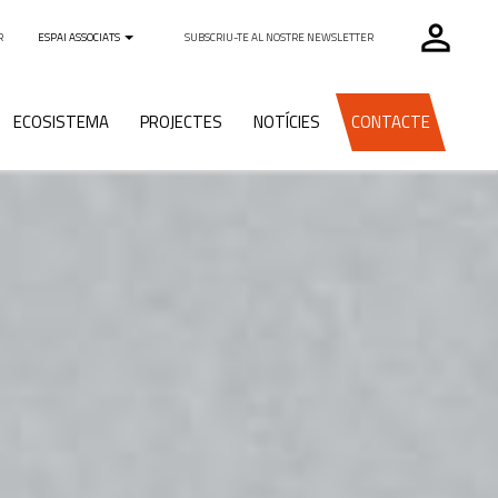
perm_identity
R
ESPAI ASSOCIATS
SUBSCRIU-TE AL NOSTRE NEWSLETTER
ECOSISTEMA
PROJECTES
NOTÍCIES
CONTACTE