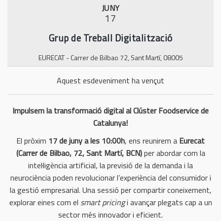
JUNY
n
17
Grup de Treball Digitalització
EURECAT - Carrer de Bilbao 72, Sant Martí, 08005
Aquest esdeveniment ha vençut
Impulsem la transformació digital al Clúster Foodservice de
Catalunya!
El pròxim
17 de juny a les 10:00h
, ens reunirem a
Eurecat
(Carrer de Bilbao, 72, Sant Martí, BCN)
per abordar com la
intel·ligència artificial, la previsió de la demanda i la
neurociència poden revolucionar l’experiència del consumidor i
la gestió empresarial. Una sessió per compartir coneixement,
explorar eines com el
smart pricing
i avançar plegats cap a un
sector més innovador i eficient.