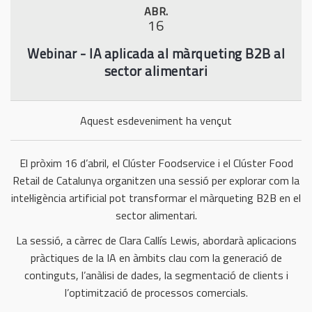
ABR.
n
16
Webinar - IA aplicada al màrqueting B2B al
sector alimentari
Aquest esdeveniment ha vençut
El pròxim 16 d’abril, el Clúster Foodservice i el Clúster Food
Retail de Catalunya organitzen una sessió per explorar com la
intel·ligència artificial pot transformar el màrqueting B2B en el
sector alimentari.
La sessió, a càrrec de Clara Callís Lewis, abordarà aplicacions
pràctiques de la IA en àmbits clau com la generació de
continguts, l’anàlisi de dades, la segmentació de clients i
l’optimització de processos comercials.