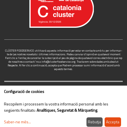
CLÚSTER FOODSERVICE utilitzarà aquesta informació per estar en contacte amb tu per informar-
te de Les nostres novetats i últimes informacions. Podeu canviar d'opinió en qualsevol moment
Fent clic a l'enllaç de cancel·lar la subscripció al peu de pàgina de qualsevol correu electrònic que rep
de nosaltres o contacti'ns a
info@clusterfoodservice.org
. Tractarem sobre dades amb absolut
Respecte. Al fer clic a continuació, accepta que Podrem processar sumi informació d'acord amb
aquests termes.
Configuració de cookies
Intranet desenvolupat per
Timtul Technologies S.L
© 2021
Recopilem i processem la vostra informació personal amb les
següents finalitats:
Analítiques, Seguretat & Màrqueting
.
SEGUEIX-NOS!
Saber-ne més
...
Rebutja
Accepta