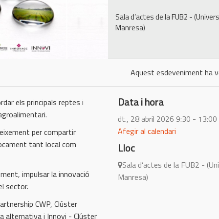
Sala d’actes de la FUB2 - (Univer
Manresa)
Aquest esdeveniment ha v
Data i hora
dar els principals reptes i
agroalimentari.
dt., 28 abril 2026
9:30 - 13:00
Afegir al calendari
neixement per compartir
focament tant local com
Lloc
Sala d’actes de la FUB2 - (Un
ement, impulsar la innovació
Manresa)
l sector.
artnership CWP, Clúster
 alternativa i Innovi - Clúster