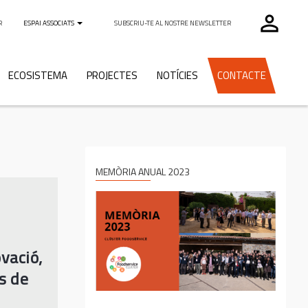
perm_identity
R
ESPAI ASSOCIATS
SUBSCRIU-TE AL NOSTRE NEWSLETTER
ECOSISTEMA
PROJECTES
NOTÍCIES
CONTACTE
MEMÒRIA ANUAL 2023
vació,
s de