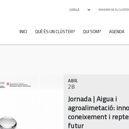
ADHERIR-SE AL CLÚSTE
INICI
QUÈ ÉS UN CLÚSTER?
QUI SOM?
AGENDA
ABR.
28
Jornada | Aigua i
agroalimetació: inno
coneixement i repte
futur