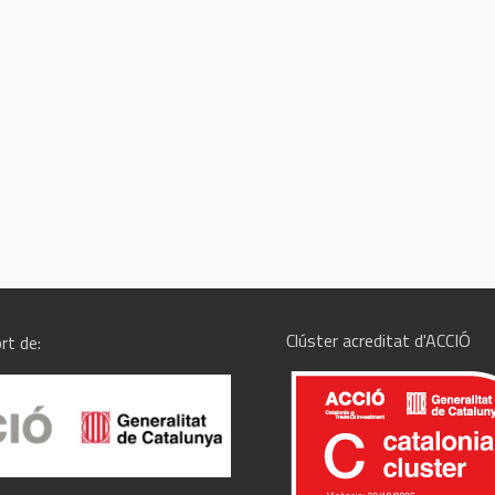
Clúster acreditat d'ACCIÓ
rt de: