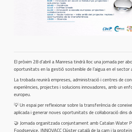
El pròxim 28 d’abril a Manresa tindrà lloc una jornada per abor
oportunitats en la gestió sostenible de l’aigua en el sector 
La trobada reunirà empreses, administració i centres de co
experiències, projectes i solucions innovadores, amb un en
europeu.
💡 Un espai per reflexionar sobre la transferència de coneix
aplicada i generar noves oportunitats de col·laboració dins de
🤝 Jornada organitzada conjuntament amb Catalan Water P
Foodservice, INNOVACC Clúster català de la carn i la proteïna