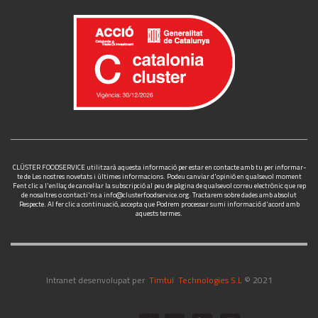
CLÚSTER FOODSERVICE utilitzarà aquesta informació per estar en contacte amb tu per informar-
te de Les nostres novetats i últimes informacions. Podeu canviar d'opinió en qualsevol moment
Fent clic a l'enllaç de cancel·lar la subscripció al peu de pàgina de qualsevol correu electrònic que rep
de nosaltres o contacti'ns a
info@clusterfoodservice.org
. Tractarem sobre dades amb absolut
Respecte. Al fer clic a continuació, accepta que Podrem processar sumi informació d'acord amb
aquests termes.
Intranet desenvolupat per
Timtul Technologies S.L
© 2021