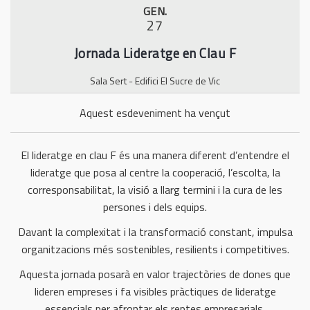
GEN.
n
27
Jornada Lideratge en Clau F
Sala Sert - Edifici El Sucre de Vic
Aquest esdeveniment ha vençut
El lideratge en clau F és una manera diferent d’entendre el
lideratge que posa al centre la cooperació, l’escolta, la
corresponsabilitat, la visió a llarg termini i la cura de les
persones i dels equips.
Davant la complexitat i la transformació constant, impulsa
organitzacions més sostenibles, resilients i competitives.
Aquesta jornada posarà en valor trajectòries de dones que
lideren empreses i fa visibles pràctiques de lideratge
essencials per afrontar els reptes empresarials.