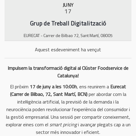
JUNY
n
17
Grup de Treball Digitalització
EURECAT - Carrer de Bilbao 72, Sant Martí, 08005
Aquest esdeveniment ha vençut
Impulsem la transformació digital al Clúster Foodservice de
Catalunya!
El pròxim
17 de juny a les 10:00h
, ens reunirem a
Eurecat
(Carrer de Bilbao, 72, Sant Martí, BCN)
per abordar com la
intel·ligència artificial, la previsió de la demanda i la
neurociència poden revolucionar l’experiència del consumidor i
la gestió empresarial. Una sessió per compartir coneixement,
explorar eines com el
smart pricing
i avançar plegats cap a un
sector més innovador i eficient.